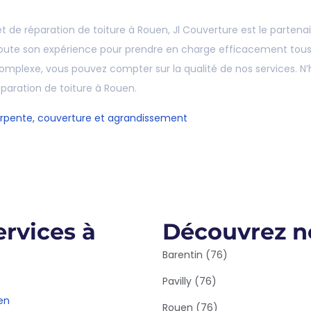
et de réparation de toiture à Rouen, Jl Couverture est le partena
toute son expérience pour prendre en charge efficacement tous v
omplexe, vous pouvez compter sur la qualité de nos services. 
aration de toiture à Rouen.
arpente, couverture et agrandissement
rvices à
Découvrez no
Barentin (76)
Pavilly (76)
en
Rouen (76)