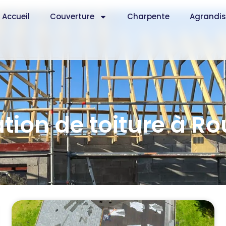
Accueil
Couverture
Charpente
Agrandi
tion de toiture à R